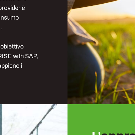
provider è
 consumo
.
obiettivo
 RISE with SAP,
ppieno i