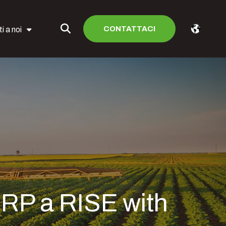
CONTATTACI
i a noi
ERP a RISE with