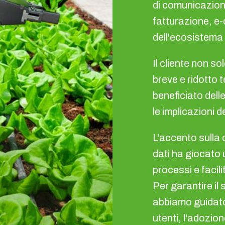
di comunicazione
fatturazione, e-
dell'ecosistema
Il cliente non s
breve e ridotto
beneficiato dell
le implicazioni 
L'accento sulla
dati ha giocato u
processi e facili
Per garantire il
abbiamo guidato 
utenti, l'adozion