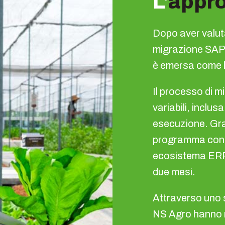
L'
appro
Dopo aver valuta
migrazione SAP
è emersa come l
Il processo di 
variabili, inclusa
esecuzione. Gra
programma conde
ecosistema ERP 
due mesi.
Attraverso uno s
NS Agro hanno m