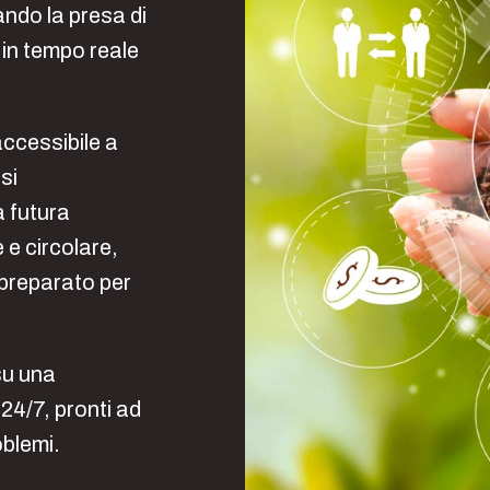
ndo la presa di
i in tempo reale
ccessibile a
si
a futura
 e circolare,
 preparato per
su una
24/7, pronti ad
blemi.