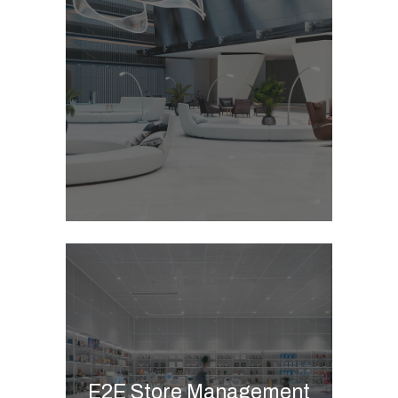
management
Commerce B2B & B2C
Marketing automation
integration
CAR POS
Clienteling
Store management
solution
Merchandise planning
Omnichannel calendar
E2E Store Management