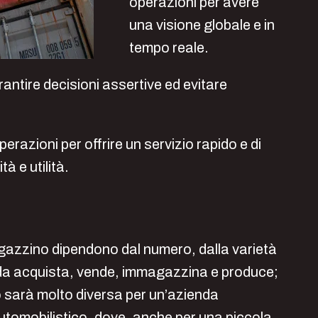
operazioni per avere
una visione globale e in
tempo reale.
rantire decisioni assertive ed evitare
razioni per offrire un servizio rapido e di
à e utilità.
agazzino dipendono dal numero, dalla varietà
enda acquista, vende, immagazzina e produce;
o sarà molto diversa per un’azienda
utomobilistico, dove, anche per una piccola