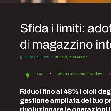
Sfida i limiti: ad
di magazzino int
gennaio 28, 2026
•
Gonzalo Fernandez
SAP
•
Smart Connected Products
•
Riduci fino al 48% i cicli d
gestione ampliata del tuo p
rivoluzionare le operazioni 