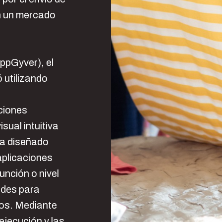
en un mercado
ppGyver), el
 utilizando
ciones
sual intuitiva
ha diseñado
aplicaciones
nción o nivel
ades para
os. Mediante
 ejecución y las