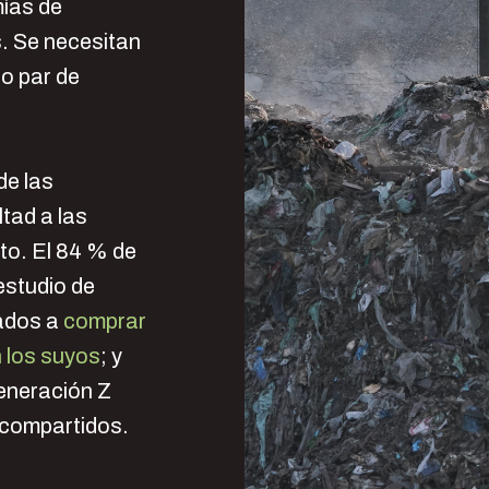
mías de
s. Se necesitan
lo par de
de las
tad a las
to. El 84 % de
estudio de
ados a
comprar
 los suyos
; y
eneración Z
 compartidos.