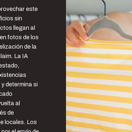
provechar este
cios sin
ctos llegan al
cen fotos de los
elización de la
laim. La IA
 estado,
xistencias
 y determina si
rcado
uelta al
vés de
e locales. Los
por el envío de