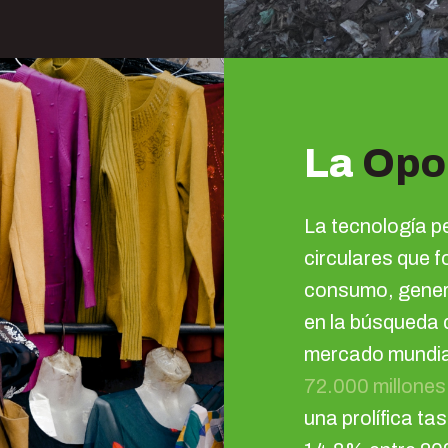
La
Opo
La tecnología p
circulares que f
consumo, genera
en la búsqueda d
mercado mundia
72.000 millones
una prolífica t