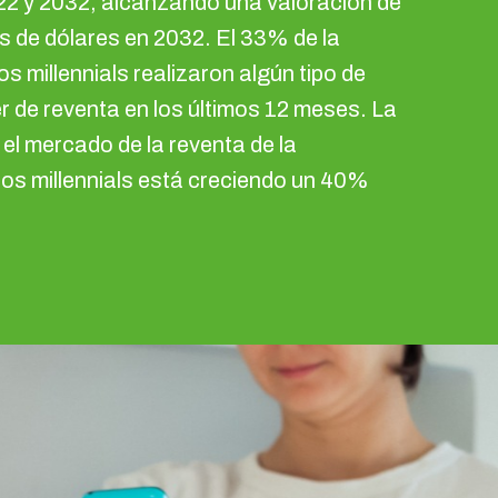
2 y 2032, alcanzando una valoración de
s de dólares en 2032. El 33% de la
os millennials realizaron algún tipo de
r de reventa en los últimos 12 meses. La
 el mercado de la reventa de la
los millennials está creciendo un 40%