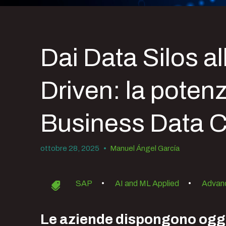
Dai Data Silos al
Driven: la poten
Business Data 
ottobre 28, 2025
•
Manuel Ángel García
SAP
•
AI and ML Applied
•
Advanc
Le aziende dispongono oggi