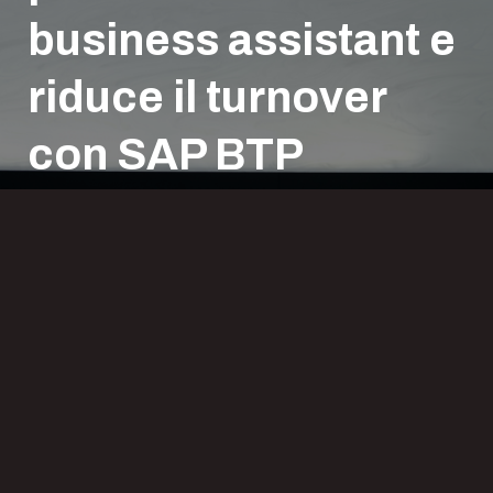
business assistant e
riduce il turnover
con SAP BTP