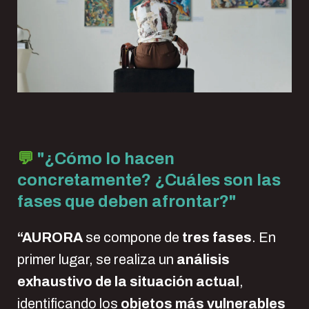
💬
"
¿Cómo lo hacen
concretamente? ¿Cuáles son las
fases que deben afrontar?"
“
AURORA
se compone de
tres fases
. En
primer lugar, se realiza un
análisis
exhaustivo de la situación actual
,
identificando los
objetos más vulnerables