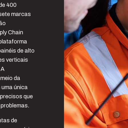
de 400
 sete marcas
são
ply Chain
 plataforma
ainéis de alto
s verticais
 A
 meio da
m uma única
precisos que
 problemas.
ntas de