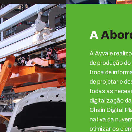
A
Abor
A Avvale realiz
de produção do c
troca de inform
de projetar e d
todas as neces
digitalização d
Chain Digital P
nativa da nuve
otimizar os ele