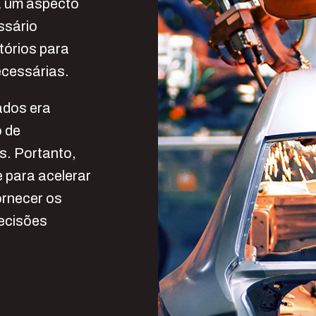
ra um aspecto
ssário
tórios para
ecessárias.
ados era
o de
s. Portanto,
e para acelerar
ornecer os
decisões