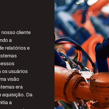
 nosso cliente
indo a
e relatórios e
sistemas
ocessos
a os usuários
uma visão
stemas era
e aquisição. Da
itia a