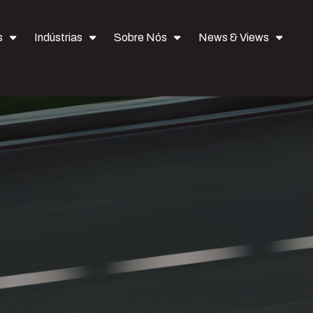
s
Indústrias
Sobre Nós
News & Views