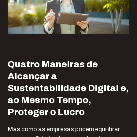
Quatro
M
aneiras
d
e
A
lcançar a
S
ustentabilidade
D
igital e,
ao Mesmo Tempo,
P
roteger
o
L
ucro
Mas como as empresas podem equilibrar