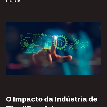
digitais.
O
I
mpacto da
I
ndústria de