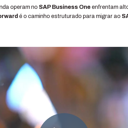
inda operam no
SAP Business One
enfrentam alto
orward
é o caminho estruturado para migrar ao
S