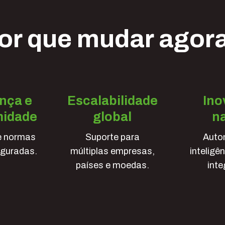
or que mudar agor
nça e
Escalabilidade
Ino
midade
global
na
 e normas
Suporte para
Auto
eguradas.
múltiplas empresas,
inteligên
países e moedas.
inte