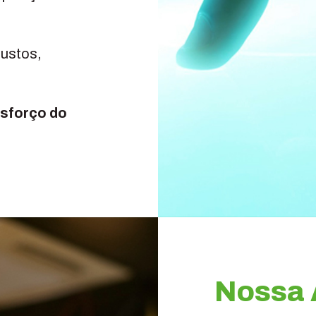
custos,
esforço do
Nossa