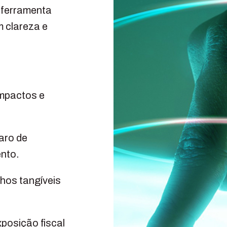
 ferramenta
 clareza e
 impactos e
laro de
ento.
nhos tangíveis
xposição fiscal